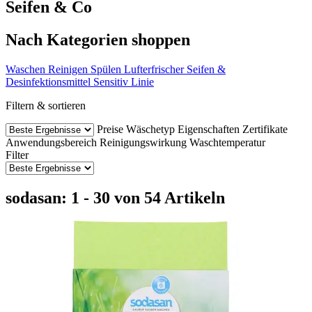
Seifen & Co
Nach Kategorien shoppen
Waschen
Reinigen
Spülen
Lufterfrischer
Seifen &
Desinfektionsmittel
Sensitiv Linie
Filtern & sortieren
Preise
Wäschetyp
Eigenschaften
Zertifikate
Anwendungsbereich
Reinigungswirkung
Waschtemperatur
Filter
sodasan: 1 - 30 von 54 Artikeln