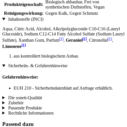
Biologisch abbaubar, Frei von
Produkteigenschaft:
synthetischen Duftstoffen, Vegan
Reinigungswirkung:
Gegen Kalk, Gegen Schmutz
Inhaltsstoffe (INCI)
Aqua, Citric Acid, Alcohol, Alkylpolyglucoside C10-C16 (Lauryl
Glucoside), Sodium C12-C14 Fatty Alcohol Sulfate (Sodium Lauryl
[1]
[1]
[1]
Sulfate), Xanthan Gum, Parfum
,
Geraniol
, Citronellal
,
[1]
Limonene
aus kontrolliert biologischem Anbau
Sicherheits- & Gefahrenhinweise
Gefahrenhinweise:
EUH 210 - Sicherheitsdatenblatt auf Anfrage erhältlich.
Die sonett-Qualität
Zubehör
Passende Produkte
Rechtliche Informationen
Passend dazu