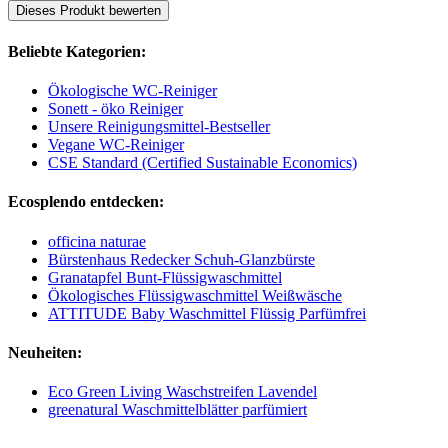
Dieses Produkt bewerten
Beliebte Kategorien:
Ökologische WC-Reiniger
Sonett - öko Reiniger
Unsere Reinigungsmittel-Bestseller
Vegane WC-Reiniger
CSE Standard (Certified Sustainable Economics)
Ecosplendo entdecken:
officina naturae
Bürstenhaus Redecker Schuh-Glanzbürste
Granatapfel Bunt-Flüssigwaschmittel
Ökologisches Flüssigwaschmittel Weißwäsche
ATTITUDE Baby Waschmittel Flüssig Parfümfrei
Neuheiten:
Eco Green Living Waschstreifen Lavendel
greenatural Waschmittelblätter parfümiert