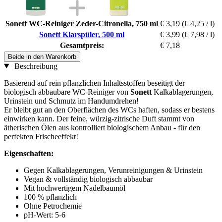
Sonett WC-Reiniger Zeder-Citronella, 750 ml
€ 3,19
(€ 4,25 / l)
Sonett Klarspüler, 500 ml
€ 3,99
(€ 7,98 / l)
Gesamtpreis:
€ 7,18
Beide in den Warenkorb
Beschreibung
Basierend auf rein pflanzlichen Inhaltsstoffen beseitigt der
biologisch abbaubare WC-Reiniger von
Sonett
Kalkablagerungen,
Urinstein und Schmutz im Handumdrehen!
Er bleibt gut an den Oberflächen des WCs haften, sodass er bestens
einwirken kann. Der feine, würzig-zitrische Duft stammt von
ätherischen Ölen aus kontrolliert biologischem Anbau - für den
perfekten Frischeeffekt!
Eigenschaften:
Gegen Kalkablagerungen, Verunreinigungen & Urinstein
Vegan & vollständig biologisch abbaubar
Mit hochwertigem Nadelbaumöl
100 % pflanzlich
Ohne Petrochemie
pH-Wert: 5-6