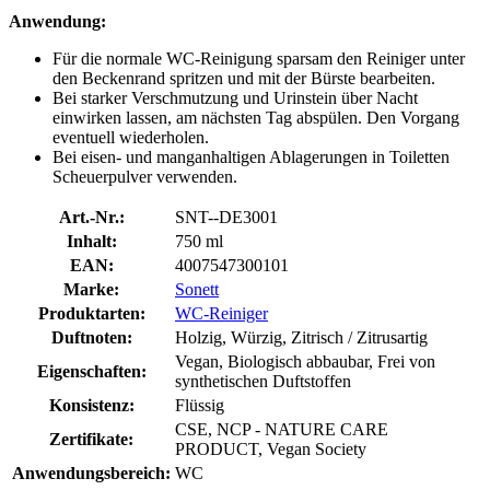
Anwendung:
Für die normale WC-Reinigung sparsam den Reiniger unter
den Beckenrand spritzen und mit der Bürste bearbeiten.
Bei starker Verschmutzung und Urinstein über Nacht
einwirken lassen, am nächsten Tag abspülen. Den Vorgang
eventuell wiederholen.
Bei eisen- und manganhaltigen Ablagerungen in Toiletten
Scheuerpulver verwenden.
Art.-Nr.:
SNT--DE3001
Inhalt:
750 ml
EAN:
4007547300101
Marke:
Sonett
Produktarten:
WC-Reiniger
Duftnoten:
Holzig, Würzig, Zitrisch / Zitrusartig
Vegan, Biologisch abbaubar, Frei von
Eigenschaften:
synthetischen Duftstoffen
Konsistenz:
Flüssig
CSE, NCP - NATURE CARE
Zertifikate:
PRODUCT, Vegan Society
Anwendungsbereich:
WC