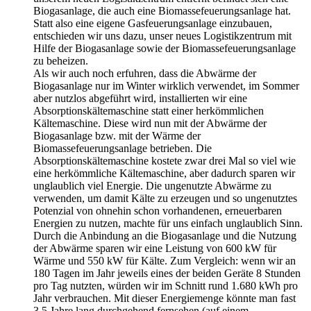
Biogasanlage, die auch eine Biomassefeuerungsanlage hat.
Statt also eine eigene Gasfeuerungsanlage einzubauen,
entschieden wir uns dazu, unser neues Logistikzentrum mit
Hilfe der Biogasanlage sowie der Biomassefeuerungsanlage
zu beheizen.
Als wir auch noch erfuhren, dass die Abwärme der
Biogasanlage nur im Winter wirklich verwendet, im Sommer
aber nutzlos abgeführt wird, installierten wir eine
Absorptionskältemaschine statt einer herkömmlichen
Kältemaschine. Diese wird nun mit der Abwärme der
Biogasanlage bzw. mit der Wärme der
Biomassefeuerungsanlage betrieben. Die
Absorptionskältemaschine kostete zwar drei Mal so viel wie
eine herkömmliche Kältemaschine, aber dadurch sparen wir
unglaublich viel Energie. Die ungenutzte Abwärme zu
verwenden, um damit Kälte zu erzeugen und so ungenutztes
Potenzial von ohnehin schon vorhandenen, erneuerbaren
Energien zu nutzen, machte für uns einfach unglaublich Sinn.
Durch die Anbindung an die Biogasanlage und die Nutzung
der Abwärme sparen wir eine Leistung von 600 kW für
Wärme und 550 kW für Kälte. Zum Vergleich: wenn wir an
180 Tagen im Jahr jeweils eines der beiden Geräte 8 Stunden
pro Tag nutzten, würden wir im Schnitt rund 1.680 kWh pro
Jahr verbrauchen. Mit dieser Energiemenge könnte man fast
3,5 Jahre lang durchgehend fernsehen (auf einem