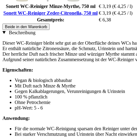
Sonett WC-Reiniger Minze-Myrthe, 750 ml
€ 3,19
(€ 4,25 / l)
Sonett WC-Reiniger Zeder-Citronella, 750 ml
€ 3,19
(€ 4,25 / l)
Gesamtpreis:
€ 6,38
Beide in den Warenkorb
Beschreibung
Dieser WC-Reiniger bleibt sehr gut an der Oberfläche deines WCs ha
Er enthält natürliche Zitronensäure, die Schmutz, Urinstein und hartn
Der herrliche Duft nach frischer Minze und würziger Myrthe stammt 
Aufgrund seiner natürlichen Zusammensetzung ist der WC-Reiniger
Eigenschaften:
Vegan & biologisch abbaubar
Mit Duft nach Minze & Myrthe
Gegen Kalkablagerungen, Verunreinigungen & Urinstein
100 % pflanzlich
Ohne Petrochemie
pH-Wert: 5 - 6
Anwendung:
Für die normale WC-Reinigung sparsam den Reiniger unter den 
Bei starker Verschmutzung und Urinstein über Nacht einwirken