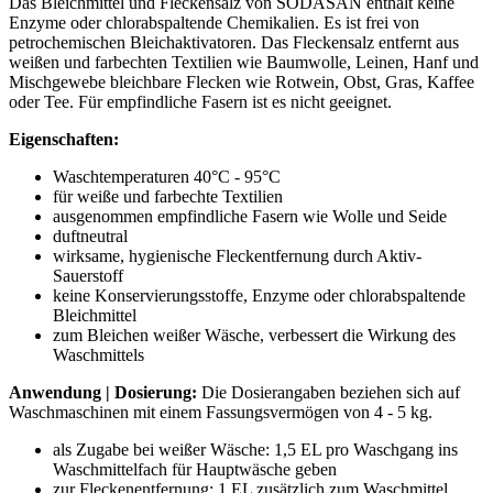
Das Bleichmittel und Fleckensalz von SODASAN enthält keine
Enzyme oder chlorabspaltende Chemikalien. Es ist frei von
petrochemischen Bleichaktivatoren. Das Fleckensalz entfernt aus
weißen und farbechten Textilien wie Baumwolle, Leinen, Hanf und
Mischgewebe bleichbare Flecken wie Rotwein, Obst, Gras, Kaffee
oder Tee. Für empfindliche Fasern ist es nicht geeignet.
Eigenschaften:
Waschtemperaturen 40°C - 95°C
für weiße und farbechte Textilien
ausgenommen empfindliche Fasern wie Wolle und Seide
duftneutral
wirksame, hygienische Fleckentfernung durch Aktiv-
Sauerstoff
keine Konservierungsstoffe, Enzyme oder chlorabspaltende
Bleichmittel
zum Bleichen weißer Wäsche, verbessert die Wirkung des
Waschmittels
Anwendung | Dosierung:
Die Dosierangaben beziehen sich auf
Waschmaschinen mit einem Fassungsvermögen von 4 - 5 kg.
als Zugabe bei weißer Wäsche: 1,5 EL pro Waschgang ins
Waschmittelfach für Hauptwäsche geben
zur Fleckenentfernung: 1 EL zusätzlich zum Waschmittel