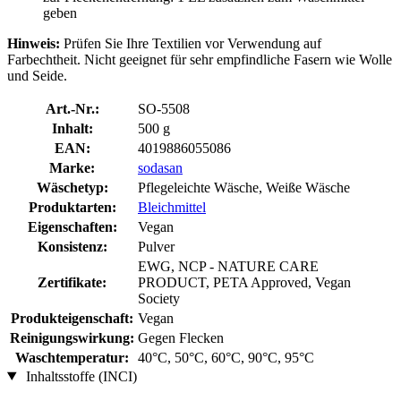
geben
Hinweis:
Prüfen Sie Ihre Textilien vor Verwendung auf
Farbechtheit. Nicht geeignet für sehr empfindliche Fasern wie Wolle
und Seide.
Art.-Nr.:
SO-5508
Inhalt:
500 g
EAN:
4019886055086
Marke:
sodasan
Wäschetyp:
Pflegeleichte Wäsche, Weiße Wäsche
Produktarten:
Bleichmittel
Eigenschaften:
Vegan
Konsistenz:
Pulver
EWG, NCP - NATURE CARE
Zertifikate:
PRODUCT, PETA Approved, Vegan
Society
Produkteigenschaft:
Vegan
Reinigungswirkung:
Gegen Flecken
Waschtemperatur:
40°C, 50°C, 60°C, 90°C, 95°C
Inhaltsstoffe (INCI)