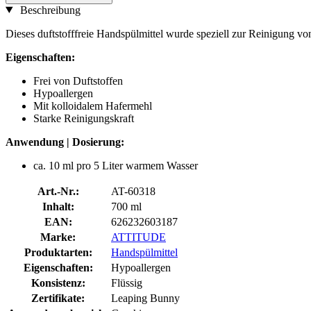
Beschreibung
Dieses duftstofffreie Handspülmittel wurde speziell zur Reinigung vo
Eigenschaften:
Frei von Duftstoffen
Hypoallergen
Mit kolloidalem Hafermehl
Starke Reinigungskraft
Anwendung | Dosierung:
ca. 10 ml pro 5 Liter warmem Wasser
Art.-Nr.:
AT-60318
Inhalt:
700 ml
EAN:
626232603187
Marke:
ATTITUDE
Produktarten:
Handspülmittel
Eigenschaften:
Hypoallergen
Konsistenz:
Flüssig
Zertifikate:
Leaping Bunny