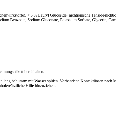
enwirkstoffe), < 5 % Lauryl Glucoside (nichtionische Tenside/nichtio
odium Benzoate, Sodium Gluconate, Potassium Sorbate, Glycerin, Came
chnungsetikett bereithalten.
lang behutsam mit Wasser spülen. Vorhandene Kontaktlinsen nach Mög
olen/ärztliche Hilfe hinzuziehen.