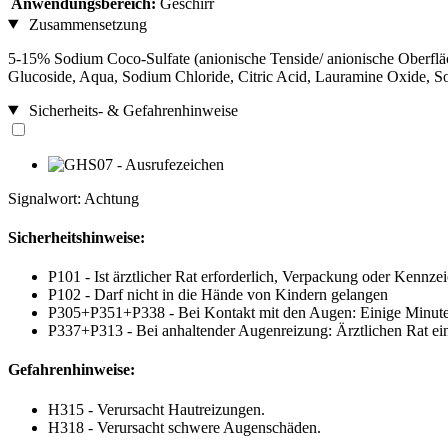
Anwendungsbereich:
Geschirr
Zusammensetzung
5-15% Sodium Coco-Sulfate (anionische Tenside/ anionische Oberfläch
Glucoside, Aqua, Sodium Chloride, Citric Acid, Lauramine Oxide, S
Sicherheits- & Gefahrenhinweise
Signalwort: Achtung
Sicherheitshinweise:
P101 - Ist ärztlicher Rat erforderlich, Verpackung oder Kennzei
P102 - Darf nicht in die Hände von Kindern gelangen
P305+P351+P338 - Bei Kontakt mit den Augen: Einige Minuten 
P337+P313 - Bei anhaltender Augenreizung: Ärztlichen Rat einh
Gefahrenhinweise:
H315 - Verursacht Hautreizungen.
H318 - Verursacht schwere Augenschäden.