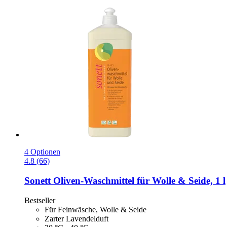
4 Optionen
4.8 (66)
Sonett
Oliven-​Waschmittel für Wolle & Seide, 1 l
Bestseller
Für Feinwäsche, Wolle & Seide
Zarter Lavendelduft