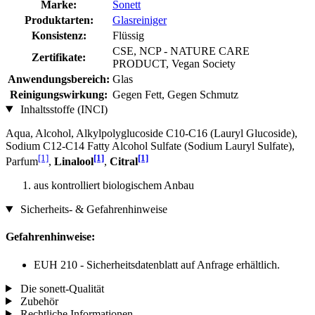
Marke:
Sonett
Produktarten:
Glasreiniger
Konsistenz:
Flüssig
CSE, NCP - NATURE CARE
Zertifikate:
PRODUCT, Vegan Society
Anwendungsbereich:
Glas
Reinigungswirkung:
Gegen Fett, Gegen Schmutz
Inhaltsstoffe (INCI)
Aqua, Alcohol, Alkylpolyglucoside C10-C16 (Lauryl Glucoside),
Sodium C12-C14 Fatty Alcohol Sulfate (Sodium Lauryl Sulfate),
[1]
[1]
[1]
Parfum
,
Linalool
,
Citral
aus kontrolliert biologischem Anbau
Sicherheits- & Gefahrenhinweise
Gefahrenhinweise:
EUH 210 - Sicherheitsdatenblatt auf Anfrage erhältlich.
Die sonett-Qualität
Zubehör
Rechtliche Informationen