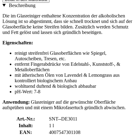
Beschreibung
Die im Glasreiniger enthaltene Konzentration der alkoholischen
Lösung ist so abgestimmt, dass sie schnell trocknet und sich auf der
Glasoberfläche keine Streifen bilden. Zusätzlich werden Schmutz
und Fett gelöst und lassen sich gründlich beseitigen.
Eigenschaften:
reinigt streifenfrei Glasoberflächen wie Spiegel,
Autoscheiben, Tresen, etc.
entfernt Fingerabdrücke von Edelstahl-, Kunststoff-, &
Metalloberflächen
mit ätherischen Ölen von Lavendel & Lemongrass aus
kontrolliert biologischem Anbau
wohltuend duftend & biologisch abbaubar
pH-Wert: 7-8
Anwendung:
Glasreiniger auf die gewünschte Oberfläche
aufsprühen und mit einem Mikrofasertuch gründlich abwischen.
Art.-Nr.:
SNT--DE3011
Inhalt:
1 l
EAN:
4007547301108