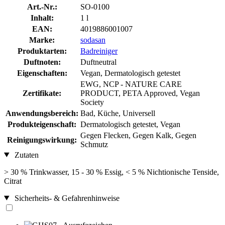
Art.-Nr.:
SO-0100
Inhalt:
1 l
EAN:
4019886001007
Marke:
sodasan
Produktarten:
Badreiniger
Duftnoten:
Duftneutral
Eigenschaften:
Vegan, Dermatologisch getestet
EWG, NCP - NATURE CARE
Zertifikate:
PRODUCT, PETA Approved, Vegan
Society
Anwendungsbereich:
Bad, Küche, Universell
Produkteigenschaft:
Dermatologisch getestet, Vegan
Gegen Flecken, Gegen Kalk, Gegen
Reinigungswirkung:
Schmutz
Zutaten
> 30 % Trinkwasser, 15 - 30 % Essig, < 5 % Nichtionische Tenside,
Citrat
Sicherheits- & Gefahrenhinweise