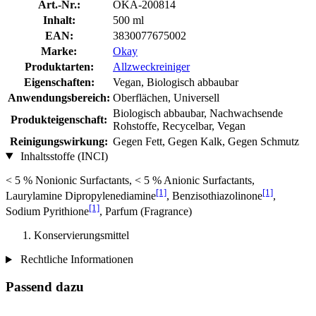
Art.-Nr.:
OKA-200814
Inhalt:
500 ml
EAN:
3830077675002
Marke:
Okay
Produktarten:
Allzweckreiniger
Eigenschaften:
Vegan, Biologisch abbaubar
Anwendungsbereich:
Oberflächen, Universell
Biologisch abbaubar, Nachwachsende
Produkteigenschaft:
Rohstoffe, Recycelbar, Vegan
Reinigungswirkung:
Gegen Fett, Gegen Kalk, Gegen Schmutz
Inhaltsstoffe (INCI)
< 5 % Nonionic Surfactants, < 5 % Anionic Surfactants,
[1]
[1]
Laurylamine Dipropylenediamine
, Benzisothiazolinone
,
[1]
Sodium Pyrithione
, Parfum (Fragrance)
Konservierungsmittel
Rechtliche Informationen
Passend dazu