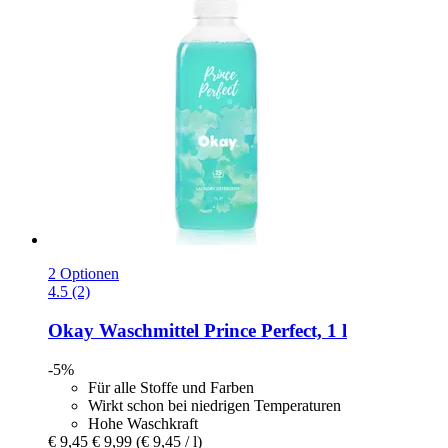
2 Optionen
4.5 (2)
Okay
Waschmittel Prince Perfect, 1 l
-5%
Für alle Stoffe und Farben
Wirkt schon bei niedrigen Temperaturen
Hohe Waschkraft
€ 9,45
€ 9,99
(€ 9,45 / l)