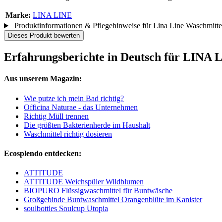
Marke:
LINA LINE
Produktinformationen & Pflegehinweise für Lina Line Waschmitte
Dieses Produkt bewerten
Erfahrungsberichte in Deutsch für LINA 
Aus unserem Magazin:
Wie putze ich mein Bad richtig?
Officina Naturae - das Unternehmen
Richtig Müll trennen
Die größten Bakterienherde im Haushalt
Waschmittel richtig dosieren
Ecosplendo entdecken:
ATTITUDE
ATTITUDE Weichspüler Wildblumen
BIOPURO Flüssigwaschmittel für Buntwäsche
Großgebinde Buntwaschmittel Orangenblüte im Kanister
soulbottles Soulcup Utopia