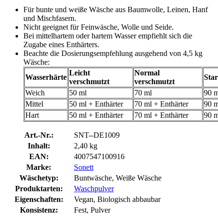
Für bunte und weiße Wäsche aus Baumwolle, Leinen, Hanf
und Mischfasern.
Nicht geeignet für Feinwäsche, Wolle und Seide.
Bei mittelhartem oder hartem Wasser empfiehlt sich die
Zugabe eines Enthärters.
Beachte die Dosierungsempfehlung ausgehend von 4,5 kg
Wäsche:
Leicht
Normal
Wasserhärte
Sta
verschmutzt
verschmutzt
Weich
50 ml
70 ml
90 m
Mittel
50 ml + Enthärter
70 ml + Enthärter
90 m
Hart
50 ml + Enthärter
70 ml + Enthärter
90 m
Art.-Nr.:
SNT--DE1009
Inhalt:
2,40 kg
EAN:
4007547100916
Marke:
Sonett
Wäschetyp:
Buntwäsche, Weiße Wäsche
Produktarten:
Waschpulver
Eigenschaften:
Vegan, Biologisch abbaubar
Konsistenz:
Fest, Pulver