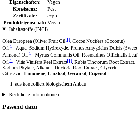
Eigenschaften:
Vegan
Konsistenz:
Fest
Zertifikate:
ccpb
Produkteigenschaft:
Vegan
Inhaltsstoffe (INCI)
[1]
Olea Europaea (Olive) Fruit Oil
, Cocos Nucifera (Coconut)
[1]
Oil
, Aqua, Sodium Hydroxyde, Prunus Amygdalus Dulcis (Sweet
[1]
Almond) Oil
, Myrtus Communis Oil, Rosmarinus Officinalis Leaf
[1]
[1]
Oil
, Vitis Vinifera Peel Extract
, Rubia Tinctorum Root Extract,
Sodium Phytate, Alkanna Tinctoria Root Extract, Glycerin,
Citricacid,
Limonene
,
Linalool
,
Geraniol
,
Eugenol
aus kontrolliert biologischem Anbau
Rechtliche Informationen
Passend dazu