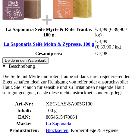
La Saponaria Seife Myrte & Rote Traube,
€ 3,99
(€ 39,90 /
100 g
kg)
€ 3,99
La Saponaria Seife Mohn & Zypresse, 100 g
(€ 39,90 / kg)
Gesamtpreis:
€ 7,98
Beide in den Warenkorb
Beschreibung
Die Seife mit Myrte und roter Traube ist dank ihrer regenerierenden
Eigenschaften ideal zur Reinigung von reifer oder anspruchsvoller
Haut. Sie ist auch für sensible und zu Irritationen neigende Haut
sehr gut geeignet, da sie diese nicht austrocknet, sondern pflegt.
Art.-Nr.:
XEC-LAS-SA005G100
Inhalt:
100 g
EAN:
8054615470064
Marke:
La Saponaria
Produktarten:
Blockseifen
, Körperpflege & Hygiene