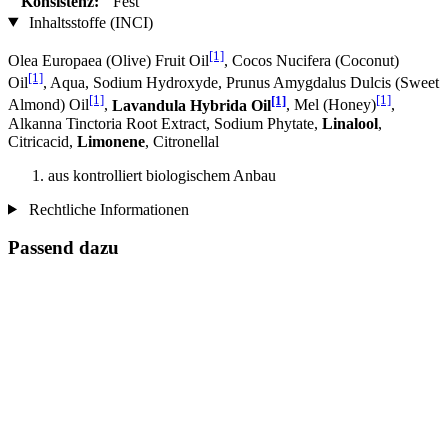
Konsistenz:
Fest
Inhaltsstoffe (INCI)
[1]
Olea Europaea (Olive) Fruit Oil
, Cocos Nucifera (Coconut)
[1]
Oil
, Aqua, Sodium Hydroxyde, Prunus Amygdalus Dulcis (Sweet
[1]
[1]
[1]
Almond) Oil
,
Lavandula Hybrida Oil
, Mel (Honey)
,
Alkanna Tinctoria Root Extract, Sodium Phytate,
Linalool
,
Citricacid,
Limonene
, Citronellal
aus kontrolliert biologischem Anbau
Rechtliche Informationen
Passend dazu