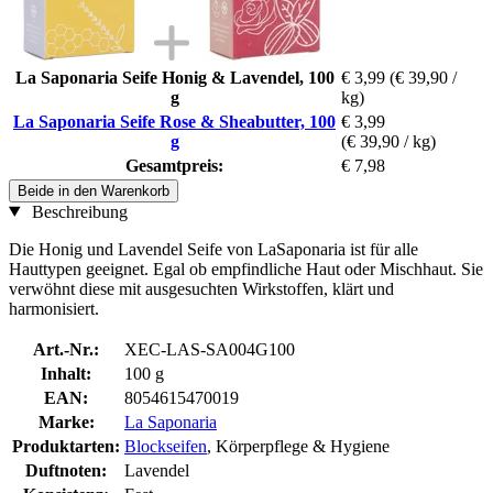
La Saponaria Seife Honig & Lavendel, 100
€ 3,99
(€ 39,90 /
g
kg)
La Saponaria Seife Rose & Sheabutter, 100
€ 3,99
g
(€ 39,90 / kg)
Gesamtpreis:
€ 7,98
Beide in den Warenkorb
Beschreibung
Die Honig und Lavendel Seife von LaSaponaria ist für alle
Hauttypen geeignet. Egal ob empfindliche Haut oder Mischhaut. Sie
verwöhnt diese mit ausgesuchten Wirkstoffen, klärt und
harmonisiert.
Art.-Nr.:
XEC-LAS-SA004G100
Inhalt:
100 g
EAN:
8054615470019
Marke:
La Saponaria
Produktarten:
Blockseifen
, Körperpflege & Hygiene
Duftnoten:
Lavendel