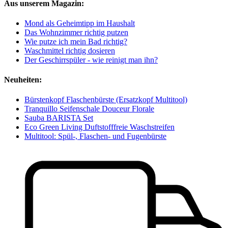
Aus unserem Magazin:
Mond als Geheimtipp im Haushalt
Das Wohnzimmer richtig putzen
Wie putze ich mein Bad richtig?
Waschmittel richtig dosieren
Der Geschirrspüler - wie reinigt man ihn?
Neuheiten:
Bürstenkopf Flaschenbürste (Ersatzkopf Multitool)
Tranquillo Seifenschale Douceur Florale
Sauba BARISTA Set
Eco Green Living Duftstofffreie Waschstreifen
Multitool: Spül-, Flaschen- und Fugenbürste