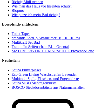
Richtig Müll trennen
Wie man das Haus vor Insekten schützt
Biopuro
Wie putze ich mein Bad richtig?
Ecosplendo entdecken:
Toilet Tapes
brabantia SortUp Abfalleimer Hi, 10+10+25l
Multikraft Set Bad
Tranquillo Seifenschale Blau Oriental
MAÎTRE SAVON DE MARSEILLE Provence-Seife
Neuheiten:
Sauba Pulverpinsel
Eco Green Living Waschstreifen Lavendel
Multitool: Spül-, Flaschen- und Fugenbürste
Sauba SIBO Siebträgerbürste
BOSCO Steckdosenbürste aus Naturmaterialien