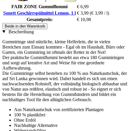
FAIR ZONE Gummiflummi
€ 6,99
Sonett Geschirrspülmittel Lemon, 1 l
€ 3,99
(€ 3,99 / l)
Gesamtpreis:
€ 10,98
Beide in den Warenkorb
Beschreibung
Gummiringe sind nützliche, kleine Helferlein, die in vielen
Bereichen zum Einsatz kommen - Egal ob im Haushalt, Büro oder
Garten, ein Gummiring ist oftmals der Retter in der Not!
Der praktische Gummiflummi besteht aus etwa 180 Gummiringen
und sorgt auf kreative Art und Weise für eine geordnete
Aufbewahrung.
Die Gummiringe selbst bestehen zu 100 % aus Naturkautschuk, der
auf Sri Lanka gewonnen wird. Dabei handelt es sich um einen
nachwachsenden Rohstoff, der vollständig biologisch abbaubar und
von Natur aus reißfest, elastisch und robust ist - So eignet er sich
bestens für die Herstellung von Gummibändern und bildet ein
nachhaltiges Tool für den alltäglichen Gebrauch.
Aus Naturkautschuk von zertifizierten Plantagen
100 % plastikfrei
Ohne Erdöl
Nachhaltige Alternative
Widerstandsfähig