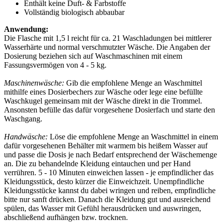
Enthält keine Duft- & Farbstoffe
Vollständig biologisch abbaubar
Anwendung:
Die Flasche mit 1,5 l reicht für ca. 21 Waschladungen bei mittlerer
Wasserhärte und normal verschmutzter Wäsche. Die Angaben der
Dosierung beziehen sich auf Waschmaschinen mit einem
Fassungsvermögen von 4 - 5 kg.
Maschinenwäsche:
Gib die empfohlene Menge an Waschmittel
mithilfe eines Dosierbechers zur Wäsche oder lege eine befüllte
Waschkugel gemeinsam mit der Wäsche direkt in die Trommel.
Ansonsten befülle das dafür vorgesehene Dosierfach und starte den
Waschgang.
Handwäsche:
Löse die empfohlene Menge an Waschmittel in einem
dafür vorgesehenen Behälter mit warmem bis heißem Wasser auf
und passe die Dosis je nach Bedarf entsprechend der Wäschemenge
an. Die zu behandelnde Kleidung eintauchen und per Hand
verrühren. 5 - 10 Minuten einweichen lassen - je empfindlicher das
Kleidungsstück, desto kürzer die Einweichzeit. Unempfindliche
Kleidungsstücke kannst du dabei wringen und reiben, empfindliche
bitte nur sanft drücken. Danach die Kleidung gut und ausreichend
spülen, das Wasser mit Gefühl herausdrücken und auswringen,
abschließend aufhängen bzw. trocknen.