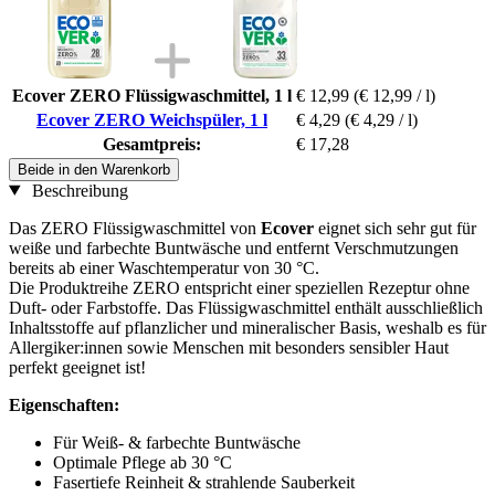
Ecover ZERO Flüssigwaschmittel, 1 l
€ 12,99
(€ 12,99 / l)
Ecover ZERO Weichspüler, 1 l
€ 4,29
(€ 4,29 / l)
Gesamtpreis:
€ 17,28
Beide in den Warenkorb
Beschreibung
Das
ZERO Flüssigwaschmittel von
Ecover
eignet sich sehr gut für
weiße und farbechte Buntwäsche und entfernt Verschmutzungen
bereits ab einer Waschtemperatur von 30 °C.
Die Produktreihe ZERO entspricht einer speziellen Rezeptur ohne
Duft- oder Farbstoffe. Das Flüssigwaschmittel enthält ausschließlich
Inhaltsstoffe auf pflanzlicher und mineralischer Basis, weshalb es für
Allergiker:innen sowie Menschen mit besonders sensibler Haut
perfekt geeignet ist!
Eigenschaften:
Für Weiß- & farbechte Buntwäsche
Optimale Pflege ab 30 °C
Fasertiefe Reinheit & strahlende Sauberkeit