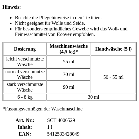
Hinweis:
Beachte die Pflegehinweise in den Textilien.
Nicht geeignet für Wolle und Seide.
Für besonders empfindliches Gewebe wird das Woll- und
Feinwaschmittel von
Ecover
empfohlen.
Maschinenwäsche
Dosierung
Handwäsche (5 l)
(4,5 kg)*
leicht verschmutzte
55 ml
Wäsche
normal verschmutze
70 ml
Wäsche
50 - 55 ml
stark verschmutzte
90 ml
Wäsche
6 - 8 kg
+ 30 ml
*Fassungsvermögen der Waschmaschine
Art.-Nr.:
SCT-4006529
Inhalt:
1 l
EAN:
5412533428049