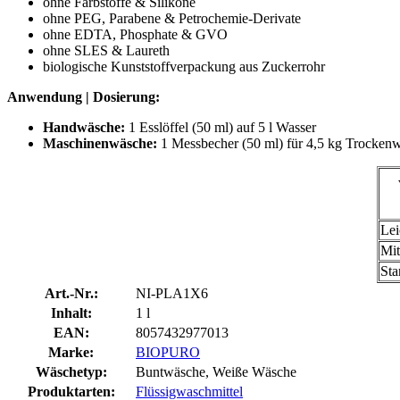
ohne Farbstoffe & Silikone
ohne PEG, Parabene & Petrochemie-Derivate
ohne EDTA, Phosphate & GVO
ohne SLES & Laureth
biologische Kunststoffverpackung aus Zuckerrohr
Anwendung | Dosierung:
Handwäsche:
1 Esslöffel (50 ml) auf 5 l Wasser
Maschinenwäsche:
1 Messbecher (50 ml) für 4,5 kg Trocken
Lei
Mit
Sta
Art.-Nr.:
NI-PLA1X6
Inhalt:
1 l
EAN:
8057432977013
Marke:
BIOPURO
Wäschetyp:
Buntwäsche, Weiße Wäsche
Produktarten:
Flüssigwaschmittel