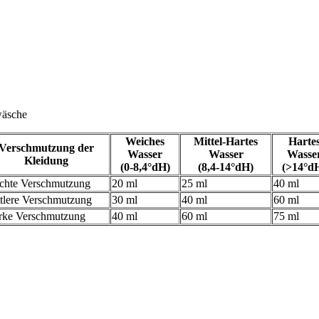
wäsche
Weiches
Mittel-Hartes
Harte
Verschmutzung der
Wasser
Wasser
Wasse
Kleidung
(0-8,4°dH)
(8,4-14°dH)
(>14°d
chte Verschmutzung
20 ml
25 ml
40 ml
tlere Verschmutzung
30 ml
40 ml
60 ml
rke Verschmutzung
40 ml
60 ml
75 ml