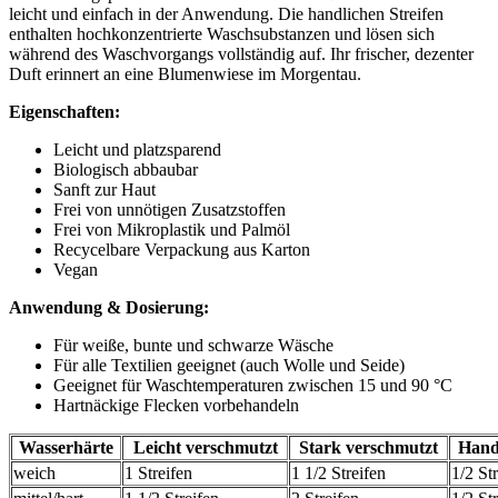
leicht und einfach in der Anwendung. Die handlichen Streifen
enthalten hochkonzentrierte Waschsubstanzen und lösen sich
während des Waschvorgangs vollständig auf. Ihr frischer, dezenter
Duft erinnert an eine Blumenwiese im Morgentau.
Eigenschaften:
Leicht und platzsparend
Biologisch abbaubar
Sanft zur Haut
Frei von unnötigen Zusatzstoffen
Frei von Mikroplastik und Palmöl
Recycelbare Verpackung aus Karton
Vegan
Anwendung & Dosierung:
Für weiße, bunte und schwarze Wäsche
Für alle Textilien geeignet (auch Wolle und Seide)
Geeignet für Waschtemperaturen zwischen 15 und 90 °C
Hartnäckige Flecken vorbehandeln
Wasserhärte
Leicht verschmutzt
Stark verschmutzt
Hand
weich
1 Streifen
1 1/2 Streifen
1/2 St