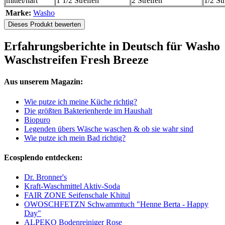
mittel/hart
1 1/2 Streifen
2 Streifen
1/2 St
Marke:
Washo
Dieses Produkt bewerten
Erfahrungsberichte in Deutsch für Washo
Waschstreifen Fresh Breeze
Aus unserem Magazin:
Wie putze ich meine Küche richtig?
Die größten Bakterienherde im Haushalt
Biopuro
Legenden übers Wäsche waschen & ob sie wahr sind
Wie putze ich mein Bad richtig?
Ecosplendo entdecken:
Dr. Bronner's
Kraft-Waschmittel Aktiv-Soda
FAIR ZONE Seifenschale Khitul
OWOSCHFETZN Schwammtuch "Henne Berta - Happy
Day"
ALPEKO Bodenreiniger Rose