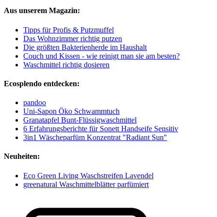
Aus unserem Magazin:
Tipps für Profis & Putzmuffel
Das Wohnzimmer richtig putzen
Die größten Bakterienherde im Haushalt
Couch und Kissen - wie reinigt man sie am besten?
Waschmittel richtig dosieren
Ecosplendo entdecken:
pandoo
Uni-Sapon Öko Schwammtuch
Granatapfel Bunt-Flüssigwaschmittel
6 Erfahrungsberichte für Sonett Handseife Sensitiv
3in1 Wäscheparfüm Konzentrat "Radiant Sun"
Neuheiten:
Eco Green Living Waschstreifen Lavendel
greenatural Waschmittelblätter parfümiert