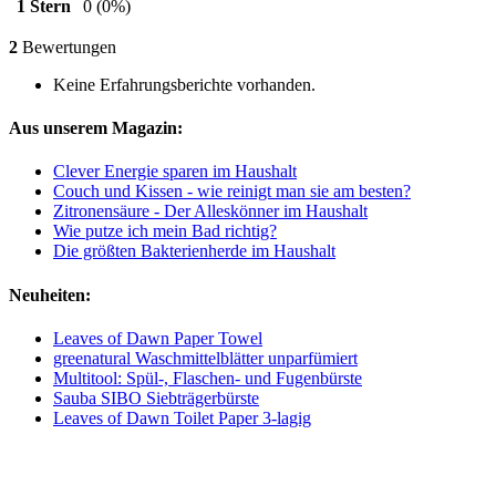
1 Stern
0
(0%)
2
Bewertungen
Keine Erfahrungsberichte vorhanden.
Aus unserem Magazin:
Clever Energie sparen im Haushalt
Couch und Kissen - wie reinigt man sie am besten?
Zitronensäure - Der Alleskönner im Haushalt
Wie putze ich mein Bad richtig?
Die größten Bakterienherde im Haushalt
Neuheiten:
Leaves of Dawn Paper Towel
greenatural Waschmittelblätter unparfümiert
Multitool: Spül-, Flaschen- und Fugenbürste
Sauba SIBO Siebträgerbürste
Leaves of Dawn Toilet Paper 3-lagig