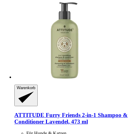
Warenkorb
ATTITUDE
Furry Friends 2-​in-​1 Shampoo &
Conditioner Lavendel, 473 ml
Für Hunde & Katzen