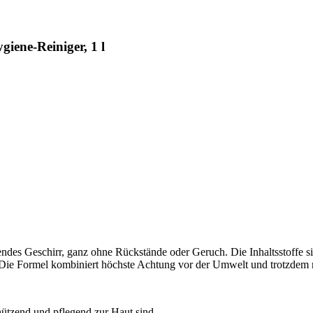
ene-Reiniger, 1 l
ndes Geschirr, ganz ohne Rückstände oder Geruch. Die Inhaltsstoffe s
r. Die Formel kombiniert höchste Achtung vor der Umwelt und trotzde
hützend und pflegend zur Haut sind