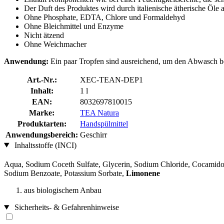
Der Duft des Produktes wird durch italienische ätherische Öl
Ohne Phosphate, EDTA, Chlore und Formaldehyd
Ohne Bleichmittel und Enzyme
Nicht ätzend
Ohne Weichmacher
Anwendung:
Ein paar Tropfen sind ausreichend, um den Abwasch b
Art.-Nr.:
XEC-TEAN-DEP1
Inhalt:
1 l
EAN:
8032697810015
Marke:
TEA Natura
Produktarten:
Handspülmittel
Anwendungsbereich:
Geschirr
Inhaltsstoffe (INCI)
Aqua, Sodium Coceth Sulfate, Glycerin, Sodium Chloride, Cocamido
Sodium Benzoate, Potassium Sorbate,
Limonene
aus biologischem Anbau
Sicherheits- & Gefahrenhinweise