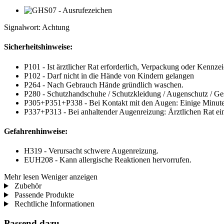
Signalwort: Achtung
Sicherheitshinweise:
P101 - Ist ärztlicher Rat erforderlich, Verpackung oder Kennzei
P102 - Darf nicht in die Hände von Kindern gelangen
P264 - Nach Gebrauch Hände gründlich waschen.
P280 - Schutzhandschuhe / Schutzkleidung / Augenschutz / Ges
P305+P351+P338 - Bei Kontakt mit den Augen: Einige Minuten 
P337+P313 - Bei anhaltender Augenreizung: Ärztlichen Rat einh
Gefahrenhinweise:
H319 - Verursacht schwere Augenreizung.
EUH208 - Kann allergische Reaktionen hervorrufen.
Mehr lesen
Weniger anzeigen
Zubehör
Passende Produkte
Rechtliche Informationen
Passend dazu