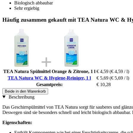
Biologisch abbaubar
Sehr ergiebig
Häufig zusammen gekauft mit TEA Natura WC & Hygi
TEA Natura Spülmittel Orange & Zitrone, 1 l
€ 4,59
(€ 4,59 / l)
TEA Natura WC & Hygiene-Reiniger, 1 l
€ 5,69
(€ 5,69 / l)
Gesamtpreis:
€ 10,28
Beide in den Warenkorb
Beschreibung
Das Geschirrspülmittel von TEA Natura sorgt für sauberes und glänze
Deswegen sind sie besonders schnell und leicht biologisch abbauba
Eigenschaften:
Enthält Komponenten wie bei einer Feuchtigkeitscreme, die sc