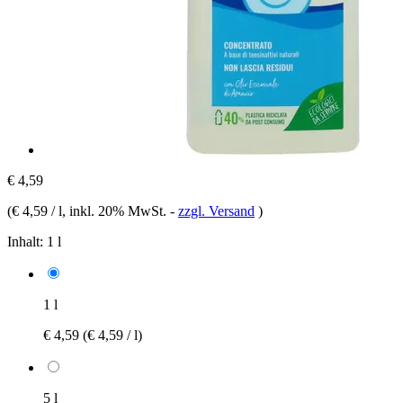
€ 4,59
(
€ 4,59 / l
, inkl. 20% MwSt.
-
zzgl. Versand
)
Inhalt:
1 l
1 l
€ 4,59
(€ 4,59 / l)
5 l