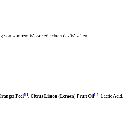
ng von warmem Wasser erleichtert das Waschen.
[1]
[1]
Orange) Peel
,
Citrus Limon (Lemon) Fruit Oil
, Lactic Acid,