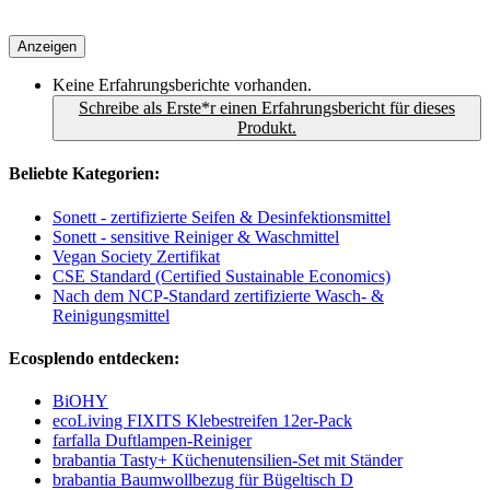
Anzeigen
Keine Erfahrungsberichte vorhanden.
Schreibe als Erste*r einen Erfahrungsbericht für dieses
Produkt.
Beliebte Kategorien:
Sonett - zertifizierte Seifen & Desinfektionsmittel
Sonett - sensitive Reiniger & Waschmittel
Vegan Society Zertifikat
CSE Standard (Certified Sustainable Economics)
Nach dem NCP-Standard zertifizierte Wasch- &
Reinigungsmittel
Ecosplendo entdecken:
BiOHY
ecoLiving FIXITS Klebestreifen 12er-Pack
farfalla Duftlampen-Reiniger
brabantia Tasty+ Küchenutensilien-Set mit Ständer
brabantia Baumwollbezug für Bügeltisch D