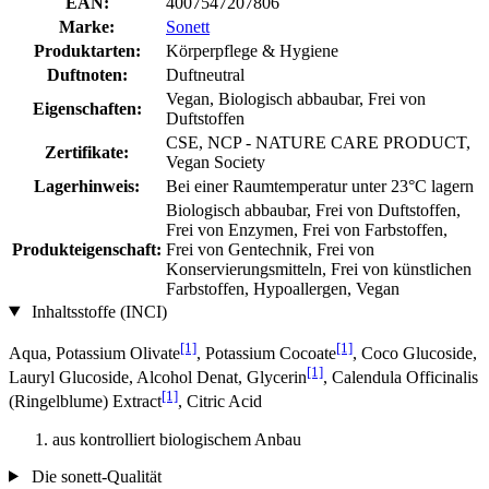
EAN:
4007547207806
Marke:
Sonett
Produktarten:
Körperpflege & Hygiene
Duftnoten:
Duftneutral
Vegan, Biologisch abbaubar, Frei von
Eigenschaften:
Duftstoffen
CSE, NCP - NATURE CARE PRODUCT,
Zertifikate:
Vegan Society
Lagerhinweis:
Bei einer Raumtemperatur unter 23°C lagern
Biologisch abbaubar, Frei von Duftstoffen,
Frei von Enzymen, Frei von Farbstoffen,
Produkteigenschaft:
Frei von Gentechnik, Frei von
Konservierungsmitteln, Frei von künstlichen
Farbstoffen, Hypoallergen, Vegan
Inhaltsstoffe (INCI)
[1]
[1]
Aqua, Potassium Olivate
, Potassium Cocoate
, Coco Glucoside,
[1]
Lauryl Glucoside, Alcohol Denat, Glycerin
, Calendula Officinalis
[1]
(Ringelblume) Extract
, Citric Acid
aus kontrolliert biologischem Anbau
Die sonett-Qualität