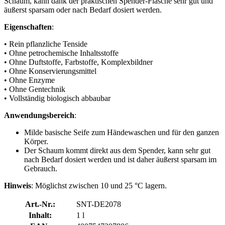
Schaum, kann dank der praktischen Spender-Flasche sehr gut und
äußerst sparsam oder nach Bedarf dosiert werden.
Eigenschaften
:
• Rein pflanzliche Tenside
• Ohne petrochemische Inhaltsstoffe
• Ohne Duftstoffe, Farbstoffe, Komplexbildner
• Ohne Konservierungsmittel
• Ohne Enzyme
• Ohne Gentechnik
• Vollständig biologisch abbaubar
Anwendungsbereich
:
Milde basische Seife zum Händewaschen und für den ganzen
Körper.
Der Schaum kommt direkt aus dem Spender, kann sehr gut
nach Bedarf dosiert werden und ist daher äußerst sparsam im
Gebrauch.
Hinweis
: Möglichst zwischen 10 und 25 °C lagern.
Art.-Nr.:
SNT-DE2078
Inhalt:
1 l