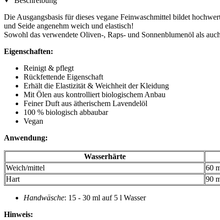
Beschreibung
Die Ausgangsbasis für dieses vegane Feinwaschmittel bildet hochwerti
und Seide angenehm weich und elastisch!
Sowohl das verwendete Oliven-, Raps- und Sonnenblumenöl als auch d
Eigenschaften:
Reinigt & pflegt
Rückfettende Eigenschaft
Erhält die Elastizität & Weichheit der Kleidung
Mit Ölen aus kontrolliert biologischem Anbau
Feiner Duft aus ätherischem Lavendelöl
100 % biologisch abbaubar
Vegan
Anwendung:
Wasserhärte
Weich/mittel
60 m
Hart
90 m
Handwäsche
: 15 - 30 ml auf 5 l Wasser
Hinweis: