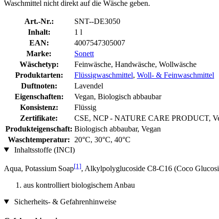
Waschmittel nicht direkt auf die Wäsche geben.
Art.-Nr.:
SNT--DE3050
Inhalt:
1 l
EAN:
4007547305007
Marke:
Sonett
Wäschetyp:
Feinwäsche, Handwäsche, Wollwäsche
Produktarten:
Flüssigwaschmittel
,
Woll- & Feinwaschmittel
Duftnoten:
Lavendel
Eigenschaften:
Vegan, Biologisch abbaubar
Konsistenz:
Flüssig
Zertifikate:
CSE, NCP - NATURE CARE PRODUCT, Veg
Produkteigenschaft:
Biologisch abbaubar, Vegan
Waschtemperatur:
20°C, 30°C, 40°C
Inhaltsstoffe (INCI)
[1]
Aqua, Potassium Soap
, Alkylpolyglucoside C8-C16 (Coco Glucosid
aus kontrolliert biologischem Anbau
Sicherheits- & Gefahrenhinweise