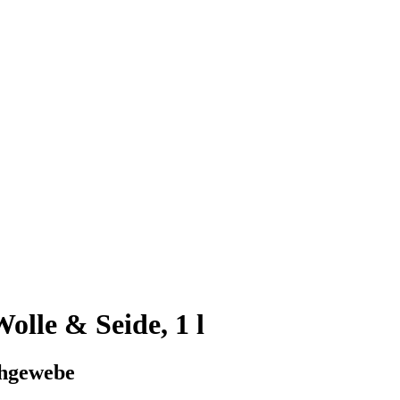
olle & Seide, 1 l
chgewebe