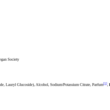
an Society
[1]
e, Lauryl Glucoside), Alcohol, Sodium/Potassium Citrate, Parfum
,