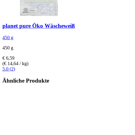
planet pure
Öko Wäscheweiß
450 g
450 g
€ 6,59
(€ 14,64 / kg)
5.0 (2)
Ähnliche Produkte