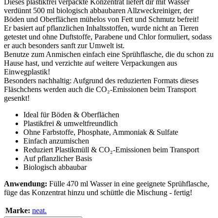
Dieses plastikfrei verpackte Konzentrat liefert dir mit Wasser
verdünnt 500 ml biologisch abbaubaren Allzweckreiniger, der
Böden und Oberflächen mühelos von Fett und Schmutz befreit!
Er basiert auf pflanzlichen Inhaltsstoffen, wurde nicht an Tieren
getestet und ohne Duftstoffe, Parabene und Chlor formuliert, sodass
er auch besonders sanft zur Umwelt ist.
Benutze zum Anmischen einfach eine Sprühflasche, die du schon zu
Hause hast, und verzichte auf weitere Verpackungen aus
Einwegplastik!
Besonders nachhaltig: Aufgrund des reduzierten Formats dieses
Fläschchens werden auch die CO₂-Emissionen beim Transport
gesenkt!
Ideal für Böden & Oberflächen
Plastikfrei & umweltfreundlich
Ohne Farbstoffe, Phosphate, Ammoniak & Sulfate
Einfach anzumischen
Reduziert Plastikmüll & CO₂-Emissionen beim Transport
Auf pflanzlicher Basis
Biologisch abbaubar
Anwendung:
Fülle 470 ml Wasser in eine geeignete Sprühflasche,
füge das Konzentrat hinzu und schüttle die Mischung - fertig!
Marke:
neat.