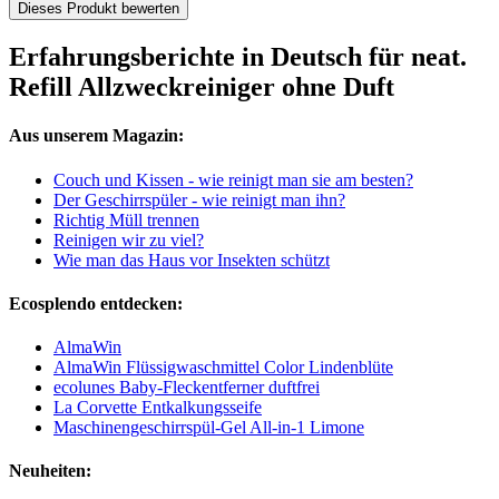
Dieses Produkt bewerten
Erfahrungsberichte in Deutsch für neat.
Refill Allzweckreiniger ohne Duft
Aus unserem Magazin:
Couch und Kissen - wie reinigt man sie am besten?
Der Geschirrspüler - wie reinigt man ihn?
Richtig Müll trennen
Reinigen wir zu viel?
Wie man das Haus vor Insekten schützt
Ecosplendo entdecken:
AlmaWin
AlmaWin Flüssigwaschmittel Color Lindenblüte
ecolunes Baby-Fleckentferner duftfrei
La Corvette Entkalkungsseife
Maschinengeschirrspül-Gel All-in-1 Limone
Neuheiten: