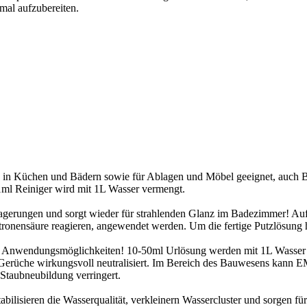
mal aufzubereiten.
chen in Küchen und Bädern sowie für Ablagen und Möbel geeignet, auch
1ml Reiniger wird mit 1L Wasser vermengt.
lagerungen und sorgt wieder für strahlenden Glanz im Badezimmer! Aufg
Zitronensäure reagieren, angewendet werden. Um die fertige Putzlösung
 Anwendungsmöglichkeiten! 10-50ml Urlösung werden mit 1L Wasser in 
ie Gerüche wirkungsvoll neutralisiert. Im Bereich des Bauwesens kann
taubneubildung verringert.
abilisieren die Wasserqualität, verkleinern Wassercluster und sorgen 