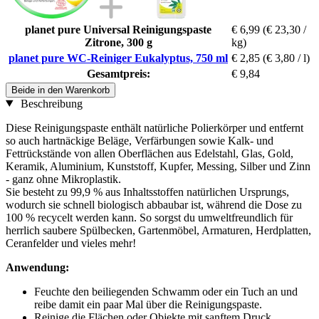
planet pure Universal Reinigungspaste
€ 6,99
(€ 23,30 /
Zitrone, 300 g
kg)
planet pure WC-Reiniger Eukalyptus, 750 ml
€ 2,85
(€ 3,80 / l)
Gesamtpreis:
€ 9,84
Beide in den Warenkorb
Beschreibung
Diese Reinigungspaste enthält natürliche Polierkörper und entfernt
so auch hartnäckige Beläge, Verfärbungen sowie Kalk- und
Fettrückstände von allen Oberflächen aus Edelstahl, Glas, Gold,
Keramik, Aluminium, Kunststoff, Kupfer, Messing, Silber und Zinn
- ganz ohne Mikroplastik.
Sie besteht zu 99,9 % aus Inhaltsstoffen natürlichen Ursprungs,
wodurch sie schnell biologisch abbaubar ist, während die Dose zu
100 % recycelt werden kann. So sorgst du umweltfreundlich für
herrlich saubere Spülbecken, Gartenmöbel, Armaturen, Herdplatten,
Ceranfelder und vieles mehr!
Anwendung:
Feuchte den beiliegenden Schwamm oder ein Tuch an und
reibe damit ein paar Mal über die Reinigungspaste.
Reinige die Flächen oder Objekte mit sanftem Druck.