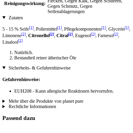
Flecken, Gegen Kalk, Gegen Schlieren,
Reinigungswirkung:
Gegen Schmutz, Gegen
Seifenablagerungen
Zutaten
[1]
[1]
[1]
[1]
5 - 15 % Seife
, Poliermittel
, Pflegekomponenten
, Glycerin
,
[2]
[2]
[2]
[2]
[2]
Limonene
,
Citronellol
,
Citral
, Eugenol
, Farnesol
,
[2]
Linalool
Natürlich.
Bestandteil reiner ätherischer Öle
Sicherheits- & Gefahrenhinweise
Gefahrenhinweise:
EUH208 - Kann allergische Reaktionen hervorrufen.
Mehr über die Produkte von planet pure
Rechtliche Informationen
Passend dazu