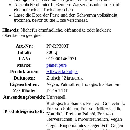
Anschließend unter fließendem Wasser abspülen oder mit
einem feuchten Tuch abwischen.
Lasse die Dose der Paste und den Schwamm vollständig
trocknen, bevor du die Dose verschließt.
Hinweis:
Nicht für empfindliche, offenporige oder lackierte
Oberflächen geeignet.
Art.-Nr.:
PP-RP300T
Inhalt:
300 g
EAN:
9120001462971
Marke:
planet pure
Produktarten:
Allzweckreiniger
Duftnoten:
Zitrisch / Zitrusartig
Eigenschaften:
Vegan, Palmölfrei, Biologisch abbaubar
Zertifikate:
ECOCERT
Anwendungsbereich:
Universell
Biologisch abbaubar, Frei von Gentechnik,
Frei von Sulfaten, Frei von Mikroplastik,
Produkteigenschaft:
Natürlich, Frei von Palmöl, Frei von
Tierversuchen, Umweltfreundlich, Vegan
Gegen Eingebranntes, Gegen Fett, Gegen