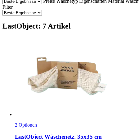
Preise
Wäschetyp
Eigenschaften
Material
Wascht
Filter
LastObject: 7 Artikel
2 Optionen
LastObject
Wäschenetz, 35x35 cm