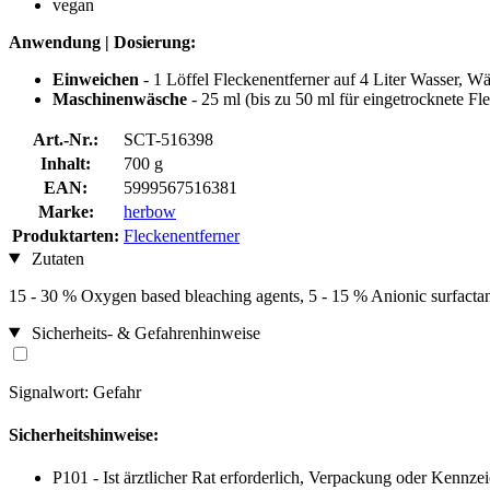
vegan
Anwendung | Dosierung:
Einweichen
- 1 Löffel Fleckenentferner auf 4 Liter Wasser, 
Maschinenwäsche
- 25 ml (bis zu 50 ml für eingetrocknete 
Art.-Nr.:
SCT-516398
Inhalt:
700 g
EAN:
5999567516381
Marke:
herbow
Produktarten:
Fleckenentferner
Zutaten
15 - 30 % Oxygen based bleaching agents, 5 - 15 % Anionic surfacta
Sicherheits- & Gefahrenhinweise
Signalwort: Gefahr
Sicherheitshinweise:
P101 - Ist ärztlicher Rat erforderlich, Verpackung oder Kennzei