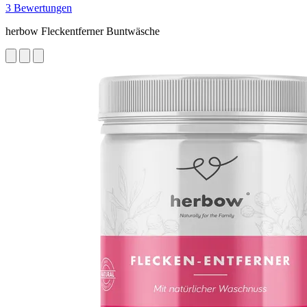
3 Bewertungen
herbow Fleckentferner Buntwäsche