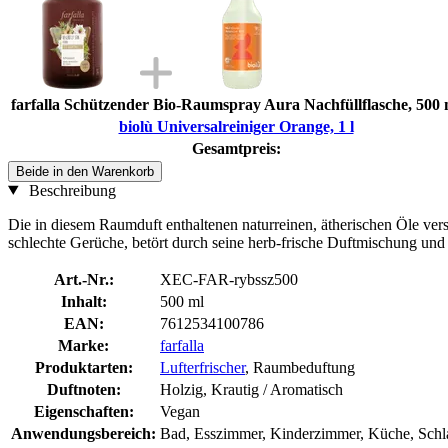
farfalla Schützender Bio-Raumspray Aura Nachfüllflasche, 500 
biolù Universalreiniger Orange, 1 l
Gesamtpreis:
Beide in den Warenkorb
Beschreibung
Die in diesem Raumduft enthaltenen naturreinen, ätherischen Öle ver
schlechte Gerüche, betört durch seine herb-frische Duftmischung un
Art.-Nr.:
XEC-FAR-rybssz500
Inhalt:
500 ml
EAN:
7612534100786
Marke:
farfalla
Produktarten:
Lufterfrischer
, Raumbeduftung
Duftnoten:
Holzig, Krautig / Aromatisch
Eigenschaften:
Vegan
Anwendungsbereich:
Bad, Esszimmer, Kinderzimmer, Küche, Sc