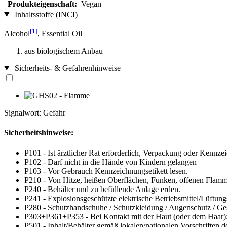
Produkteigenschaft:
Vegan
Inhaltsstoffe (INCI)
[1]
Alcohol
, Essential Oil
aus biologischem Anbau
Sicherheits- & Gefahrenhinweise
Signalwort: Gefahr
Sicherheitshinweise:
P101 - Ist ärztlicher Rat erforderlich, Verpackung oder Kennzei
P102 - Darf nicht in die Hände von Kindern gelangen
P103 - Vor Gebrauch Kennzeichnungsetikett lesen.
P210 - Von Hitze, heißen Oberflächen, Funken, offenen Flamm
P240 - Behälter und zu befüllende Anlage erden.
P241 - Explosionsgeschützte elektrische Betriebsmittel/Lüftu
P280 - Schutzhandschuhe / Schutzkleidung / Augenschutz / Ges
P303+P361+P353 - Bei Kontakt mit der Haut (oder dem Haar): 
P501 - Inhalt/Behälter gemäß lokalen/nationalen Vorschriften 