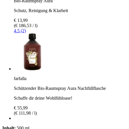
Bio-Raumspray Aura
Schutz, Reinigung & Klarheit
€ 13,99
(€ 186,53 / l)
4.5 (2)
farfalla
Schützender Bio-Raumspray Aura Nachfüllflasche
Schaffe dir deine Wohlfühloase!
€ 55,99
(€ 111,98 / l)
Inhalt:
500 ml