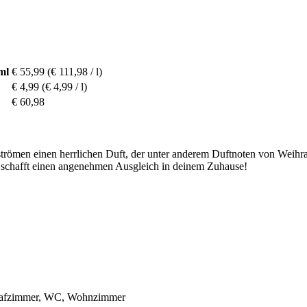
ml
€ 55,99
(€ 111,98 / l)
€ 4,99
(€ 4,99 / l)
€ 60,98
strömen einen herrlichen Duft, der unter anderem Duftnoten von Weihrau
d schafft einen angenehmen Ausgleich in deinem Zuhause!
hlafzimmer, WC, Wohnzimmer