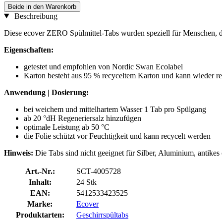
Beide in den Warenkorb
Beschreibung
Diese ecover ZERO Spülmittel-Tabs wurden speziell für Menschen, die 
Eigenschaften:
getestet und empfohlen von Nordic Swan Ecolabel
Karton besteht aus 95 % recyceltem Karton und kann wieder r
Anwendung | Dosierung:
bei weichem und mittelhartem Wasser 1 Tab pro Spülgang
ab 20 °dH Regeneriersalz hinzufügen
optimale Leistung ab 50 °C
die Folie schützt vor Feuchtigkeit und kann recycelt werden
Hinweis:
Die Tabs sind nicht geeignet für Silber, Aluminium, antikes
Art.-Nr.:
SCT-4005728
Inhalt:
24 Stk
EAN:
5412533423525
Marke:
Ecover
Produktarten:
Geschirrspültabs