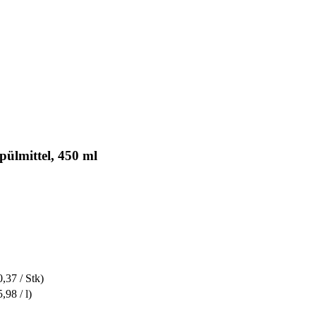
ülmittel, 450 ml
0,37 / Stk)
5,98 / l)