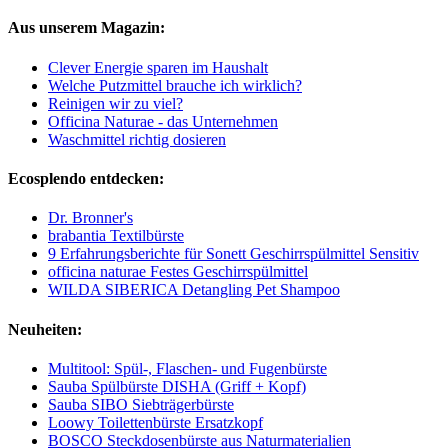
Aus unserem Magazin:
Clever Energie sparen im Haushalt
Welche Putzmittel brauche ich wirklich?
Reinigen wir zu viel?
Officina Naturae - das Unternehmen
Waschmittel richtig dosieren
Ecosplendo entdecken:
Dr. Bronner's
brabantia Textilbürste
9 Erfahrungsberichte für Sonett Geschirrspülmittel Sensitiv
officina naturae Festes Geschirrspülmittel
WILDA SIBERICA Detangling Pet Shampoo
Neuheiten:
Multitool: Spül-, Flaschen- und Fugenbürste
Sauba Spülbürste DISHA (Griff + Kopf)
Sauba SIBO Siebträgerbürste
Loowy Toilettenbürste Ersatzkopf
BOSCO Steckdosenbürste aus Naturmaterialien