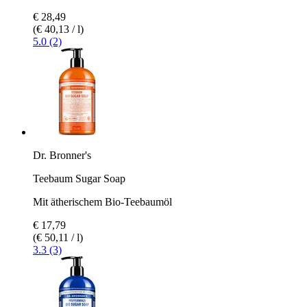
€ 28,49
(€ 40,13 / l)
5.0 (2)
Dr. Bronner's
Teebaum Sugar Soap
Mit ätherischem Bio-Teebaumöl
€ 17,79
(€ 50,11 / l)
3.3 (3)