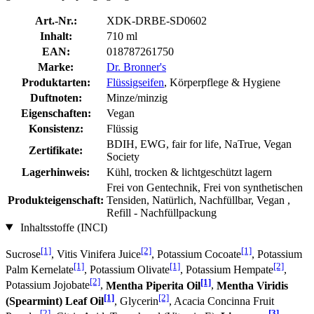
Art.-Nr.:
XDK-DRBE-SD0602
Inhalt:
710 ml
EAN:
018787261750
Marke:
Dr. Bronner's
Produktarten:
Flüssigseifen
, Körperpflege & Hygiene
Duftnoten:
Minze/minzig
Eigenschaften:
Vegan
Konsistenz:
Flüssig
BDIH, EWG, fair for life, NaTrue, Vegan
Zertifikate:
Society
Lagerhinweis:
Kühl, trocken & lichtgeschützt lagern
Frei von Gentechnik, Frei von synthetischen
Produkteigenschaft:
Tensiden, Natürlich, Nachfüllbar, Vegan ,
Refill - Nachfüllpackung
Inhaltsstoffe (INCI)
[1]
[2]
[1]
Sucrose
, Vitis Vinifera Juice
, Potassium Cocoate
, Potassium
[1]
[1]
[2]
Palm Kernelate
, Potassium Olivate
, Potassium Hempate
,
[2]
[1]
Potassium Jojobate
,
Mentha Piperita Oil
,
Mentha Viridis
[1]
[2]
(Spearmint) Leaf Oil
, Glycerin
, Acacia Concinna Fruit
[2]
[3]