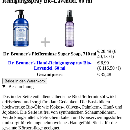
Reinigungsspray Bio-Lavendel, 60 ml
€ 28,49
(€
Dr. Bronner's Pfefferminze Sugar Soap, 710 ml
40,13 / l)
Dr. Bronner's Hand-Reinigungsspray Bio-
€ 6,99
Lavendel, 60 ml
(€ 116,50 / l)
Gesamtpreis:
€ 35,48
Beide in den Warenkorb
Beschreibung
Das in der Seife enthaltene ätherische Bio-Pfefferminzöl wirkt
erfrischend und sorgt für klare Gedanken. Die Basis bilden
hochwertige Bio-Öle wie Kokos-, Oliven-, Palmkern-, Hanf- und
Jojobaöl. Die Seife ist frei von synthetischen Schaumbildnern,
Verdickungsmitteln, Petrochemikalien und Konservierungsstoffen
und sorgt für ein angenehm weiches Hautgefühl. Sie ist für die
gesamte Körperpflege geeignet.