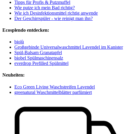
Tipps für Profis & Putzmuffel
Wie putze ich mein Bad richtig?
Wie ich Desinfektionsmittel richtig anwende
Der Geschirrspüler - wie reinigt man ihn?
Ecosplendo entdecken:
biolù
Großgebinde Universalwaschmittel Lavendel im Kanister
Spül-Balsam Granatapfel
biobel Spülmaschinensalz
everdrop Prefilled Spülmittel
Neuheiten:
Eco Green Living Waschstreifen Lavendel
greenatural Waschmittelblätter parfümiert