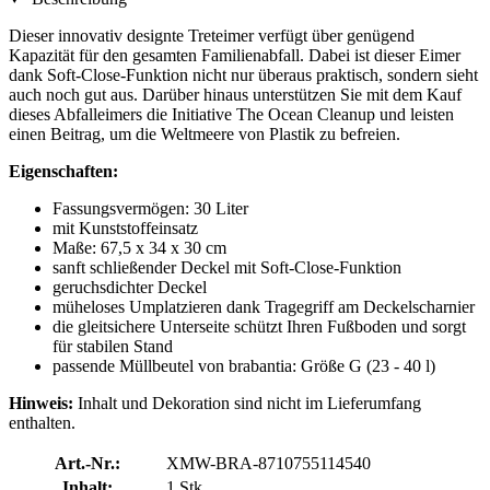
Dieser innovativ designte Treteimer verfügt über genügend
Kapazität für den gesamten Familienabfall. Dabei ist dieser Eimer
dank Soft-Close-Funktion nicht nur überaus praktisch, sondern sieht
auch noch gut aus. Darüber hinaus unterstützen Sie mit dem Kauf
dieses Abfalleimers die Initiative The Ocean Cleanup und leisten
einen Beitrag, um die Weltmeere von Plastik zu befreien.
Eigenschaften:
Fassungsvermögen: 30 Liter
mit Kunststoffeinsatz
Maße: 67,5 x 34 x 30 cm
sanft schließender Deckel mit Soft-Close-Funktion
geruchsdichter Deckel
müheloses Umplatzieren dank Tragegriff am Deckelscharnier
die gleitsichere Unterseite schützt Ihren Fußboden und sorgt
für stabilen Stand
passende Müllbeutel von brabantia: Größe G (23 - 40 l)
Hinweis:
Inhalt und Dekoration sind nicht im Lieferumfang
enthalten.
Art.-Nr.:
XMW-BRA-8710755114540
Inhalt:
1 Stk