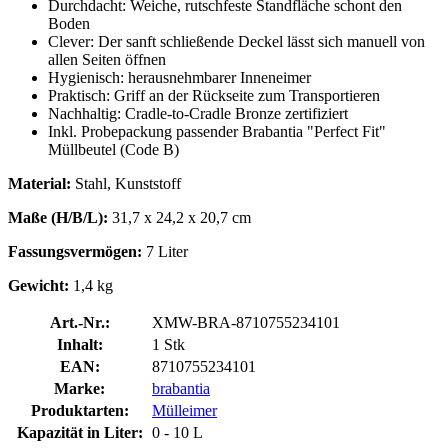
Durchdacht: Weiche, rutschfeste Standfläche schont den
Boden
Clever: Der sanft schließende Deckel lässt sich manuell von
allen Seiten öffnen
Hygienisch: herausnehmbarer Inneneimer
Praktisch: Griff an der Rückseite zum Transportieren
Nachhaltig: Cradle-to-Cradle Bronze zertifiziert
Inkl. Probepackung passender Brabantia "Perfect Fit"
Müllbeutel (Code B)
Material:
Stahl, Kunststoff
Maße (H/B/L):
31,7 x 24,2 x 20,7 cm
Fassungsvermögen:
7 Liter
Gewicht:
1,4 kg
Art.-Nr.:
XMW-BRA-8710755234101
Inhalt:
1 Stk
EAN:
8710755234101
Marke:
brabantia
Produktarten:
Mülleimer
Kapazität in Liter:
0 - 10 L