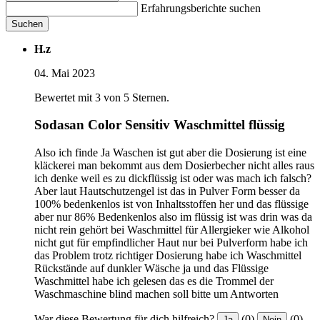
Erfahrungsberichte suchen
Suchen
H.z
04. Mai 2023
Bewertet mit 3 von 5 Sternen.
Sodasan Color Sensitiv Waschmittel flüssig
Also ich finde Ja Waschen ist gut aber die Dosierung ist eine
kläckerei man bekommt aus dem Dosierbecher nicht alles raus
ich denke weil es zu dickflüssig ist oder was mach ich falsch?
Aber laut Hautschutzengel ist das in Pulver Form besser da
100% bedenkenlos ist von Inhaltsstoffen her und das flüssige
aber nur 86% Bedenkenlos also im flüssig ist was drin was da
nicht rein gehört bei Waschmittel für Allergieker wie Alkohol
nicht gut für empfindlicher Haut nur bei Pulverform habe ich
das Problem trotz richtiger Dosierung habe ich Waschmittel
Rückstände auf dunkler Wäsche ja und das Flüssige
Waschmittel habe ich gelesen das es die Trommel der
Waschmaschine blind machen soll bitte um Antworten
War diese Bewertung für dich hilfreich?
(0)
(0)
Ja
Nein