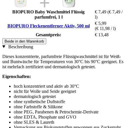
BIOPURO Baby Waschmittel Flüssig
€ 7,49
(€ 7,49 /
parfumfrei, 1 l
l)
€ 5,99
BIOPURO Fleckenentferner Aktiv, 500 ml
(€ 11,98 / l)
Gesamtpreis:
€ 13,48
Beide in den Warenkorb
Beschreibung
Dieses konzentrierte, parfumfreie Flüssigwaschmittel ist für Weiß-
und Buntwäsche für Temperaturen von 30°C bis 90°C geeignet. Es
ist mehrfach zertifiziert und dermatologisch getestet.
Eigenschaften:
hoch konzentriert und aktiv ab 30°C
nicht für Wolle und Seide geeignet
dermatologisch getestet
ohne synthetische Duftstoffe
ohne Farbstoffe & Silikone
ohne PEG, Parabenen & Petrochemie-Derivate
ohne EDTA, Phosphate und GVO
ohne SLES & Laureth
Verpackung aus Biokunststoffen gewonnen aus Zuckerrohr