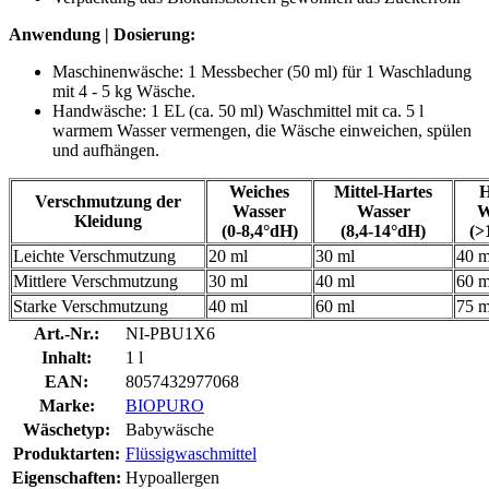
Anwendung | Dosierung:
Maschinenwäsche: 1 Messbecher (50 ml) für 1 Waschladung
mit 4 - 5 kg Wäsche.
Handwäsche: 1 EL (ca. 50 ml) Waschmittel mit ca. 5 l
warmem Wasser vermengen, die Wäsche einweichen, spülen
und aufhängen.
Weiches
Mittel-Hartes
H
Verschmutzung der
Wasser
Wasser
W
Kleidung
(0-8,4°dH)
(8,4-14°dH)
(>
Leichte Verschmutzung
20 ml
30 ml
40 m
Mittlere Verschmutzung
30 ml
40 ml
60 m
Starke Verschmutzung
40 ml
60 ml
75 m
Art.-Nr.:
NI-PBU1X6
Inhalt:
1 l
EAN:
8057432977068
Marke:
BIOPURO
Wäschetyp:
Babywäsche
Produktarten:
Flüssigwaschmittel
Eigenschaften:
Hypoallergen