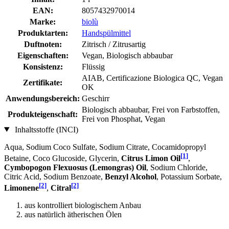
EAN:
8057432970014
Marke:
biolù
Produktarten:
Handspülmittel
Duftnoten:
Zitrisch / Zitrusartig
Eigenschaften:
Vegan, Biologisch abbaubar
Konsistenz:
Flüssig
AIAB, Certificazione Biologica QC, Vegan
Zertifikate:
OK
Anwendungsbereich:
Geschirr
Biologisch abbaubar, Frei von Farbstoffen,
Produkteigenschaft:
Frei von Phosphat, Vegan
Inhaltsstoffe (INCI)
Aqua, Sodium Coco­ Sulfate, Sodium Citrate, Cocamidopropyl
[1]
Betaine, Coco Glucoside, Glycerin,
Citrus Limon Oil
,
Cymbopogon Flexuosus (Lemongras) Oil
, Sodium Chloride,
Citric Acid, Sodium Benzoate,
Benzyl Alcohol
, Potassium Sorbate,
[2]
[2]
Limonene
,
Citral
aus kontrolliert biologischem Anbau
aus natürlich ätherischen Ölen