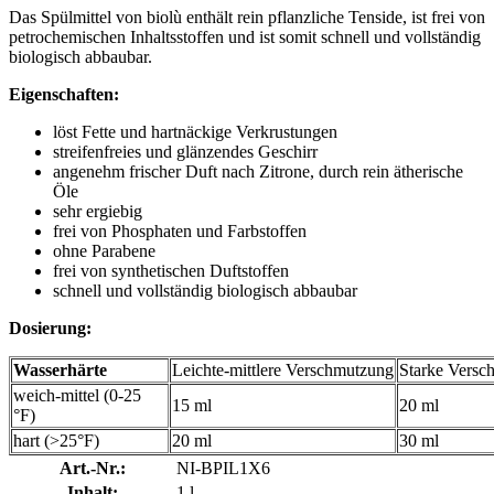
Das Spülmittel von biolù enthält rein pflanzliche Tenside, ist frei von
petrochemischen Inhaltsstoffen und ist somit schnell und vollständig
biologisch abbaubar.
Eigenschaften:
löst Fette und hartnäckige Verkrustungen
streifenfreies und glänzendes Geschirr
angenehm frischer Duft nach Zitrone, durch rein ätherische
Öle
sehr ergiebig
frei von Phosphaten und Farbstoffen
ohne Parabene
frei von synthetischen Duftstoffen
schnell und vollständig biologisch abbaubar
Dosierung:
Wasserhärte
Leichte-mittlere Verschmutzung
Starke Versc
weich-mittel (0-25
15 ml
20 ml
°F)
hart (>25°F)
20 ml
30 ml
Art.-Nr.:
NI-BPIL1X6
Inhalt:
1 l