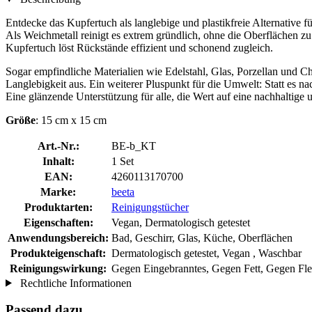
Entdecke das Kupfertuch als langlebige und plastikfreie Alternative
Als Weichmetall reinigt es extrem gründlich, ohne die Oberflächen 
Kupfertuch löst Rückstände effizient und schonend zugleich.
Sogar empfindliche Materialien wie Edelstahl, Glas, Porzellan und Ch
Langlebigkeit aus. Ein weiterer Pluspunkt für die Umwelt: Statt e
Eine glänzende Unterstützung für alle, die Wert auf eine nachhaltige 
Größe
: 15 cm x 15 cm
Art.-Nr.:
BE-b_KT
Inhalt:
1 Set
EAN:
4260113170700
Marke:
beeta
Produktarten:
Reinigungstücher
Eigenschaften:
Vegan, Dermatologisch getestet
Anwendungsbereich:
Bad, Geschirr, Glas, Küche, Oberflächen
Produkteigenschaft:
Dermatologisch getestet, Vegan , Waschbar
Reinigungswirkung:
Gegen Eingebranntes, Gegen Fett, Gegen Fl
Rechtliche Informationen
Passend dazu