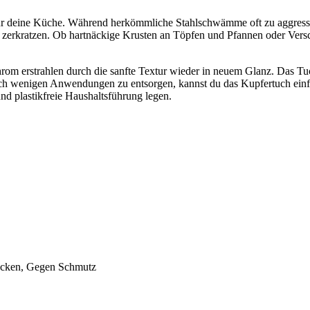
 für deine Küche. Während herkömmliche Stahlschwämme oft zu aggressi
zu zerkratzen. Ob hartnäckige Krusten an Töpfen und Pfannen oder Ver
rom erstrahlen durch die sanfte Textur wieder in neuem Glanz. Das Tuc
s nach wenigen Anwendungen zu entsorgen, kannst du das Kupfertuch ei
und plastikfreie Haushaltsführung legen.
ecken, Gegen Schmutz