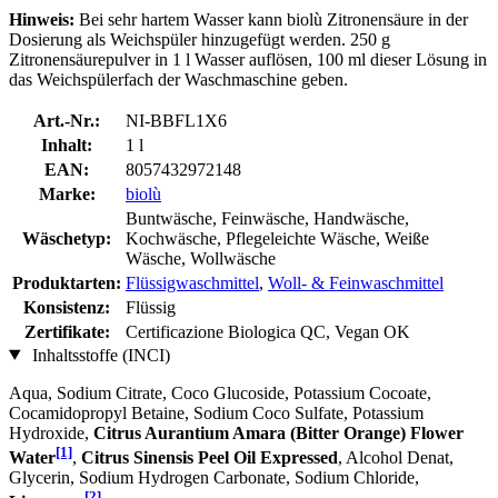
Hinweis:
Bei sehr hartem Wasser kann biolù Zitronensäure in der
Dosierung als Weichspüler hinzugefügt werden. 250 g
Zitronensäurepulver in 1 l Wasser auflösen, 100 ml dieser Lösung in
das Weichspülerfach der Waschmaschine geben.
Art.-Nr.:
NI-BBFL1X6
Inhalt:
1 l
EAN:
8057432972148
Marke:
biolù
Buntwäsche, Feinwäsche, Handwäsche,
Wäschetyp:
Kochwäsche, Pflegeleichte Wäsche, Weiße
Wäsche, Wollwäsche
Produktarten:
Flüssigwaschmittel
,
Woll- & Feinwaschmittel
Konsistenz:
Flüssig
Zertifikate:
Certificazione Biologica QC, Vegan OK
Inhaltsstoffe (INCI)
Aqua, Sodium Citrate, Coco Glucoside, Potassium Cocoate,
Cocamidopropyl Betaine, Sodium Coco­ Sulfate, Potassium
Hydroxide,
Citrus Aurantium Amara (Bitter Orange) Flower
[1]
Water
,
Citrus Sinensis Peel Oil Expressed
, Alcohol Denat,
Glycerin, Sodium Hydrogen Carbonate, Sodium Chloride,
[2]