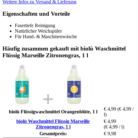
Weitere Infos zu Versand & Lieferung
Eigenschaften und Vorteile
Fasertiefe Reinigung
Natürlicher Weichspüler
Für Hand- & Maschinenwäsche
Häufig zusammen gekauft mit biolù Waschmittel
Flüssig Marseille Zitronengras, 1 l
€ 4,99
(€ 4,99 /
biolù Flüssigwaschmittel Orangenblüte, 1 l
l)
biolù Waschmittel Flüssig Marseille
€ 4,99
Zitronengras, 1 l
(€ 4,99 / l)
Gesamtpreis:
€ 9,98