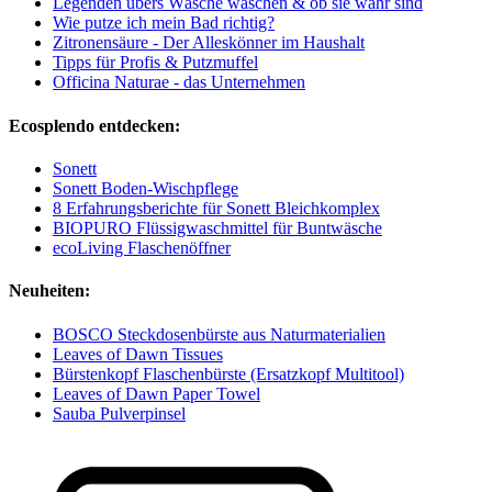
Legenden übers Wäsche waschen & ob sie wahr sind
Wie putze ich mein Bad richtig?
Zitronensäure - Der Alleskönner im Haushalt
Tipps für Profis & Putzmuffel
Officina Naturae - das Unternehmen
Ecosplendo entdecken:
Sonett
Sonett Boden-Wischpflege
8 Erfahrungsberichte für Sonett Bleichkomplex
BIOPURO Flüssigwaschmittel für Buntwäsche
ecoLiving Flaschenöffner
Neuheiten:
BOSCO Steckdosenbürste aus Naturmaterialien
Leaves of Dawn Tissues
Bürstenkopf Flaschenbürste (Ersatzkopf Multitool)
Leaves of Dawn Paper Towel
Sauba Pulverpinsel