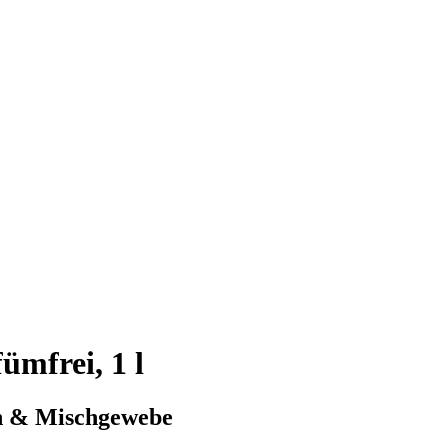
ümfrei, 1 l
en & Mischgewebe