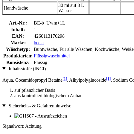
30 ml auf 8 L
Handwäsche
Wasser
Art.-Nr.:
BE-b_Uwm+1L
Inhalt:
1 l
EAN:
4260113170298
Marke:
beeta
Wäschetyp:
Buntwäsche, Für alle Wäschen, Kochwäsche, Weiß
Produktarten:
Flüssigwaschmittel
Konsistenz:
Flüssig
Inhaltsstoffe (INCI)
[1]
[1]
Aqua, Cocamidopropyl Betaine
, Alkylpolyglucoside
, Sodium Coc
auf pflanzlicher Basis
aus kontrolliert biologischem Anbau
Sicherheits- & Gefahrenhinweise
Signalwort: Achtung