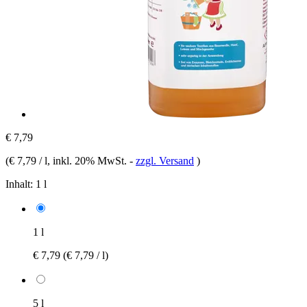
€ 7,79
(
€ 7,79 / l
, inkl. 20% MwSt.
-
zzgl. Versand
)
Inhalt:
1 l
1 l
€ 7,79
(€ 7,79 / l)
5 l