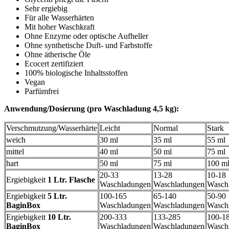
Sehr ergiebig
Für alle Wasserhärten
Mit hoher Waschkraft
Ohne Enzyme oder optische Aufheller
Ohne synthetische Duft- und Farbstoffe
Ohne ätherische Öle
Ecocert zertifiziert
100% biologische Inhaltsstoffen
Vegan
Parfümfrei
Anwendung/Dosierung (pro Waschladung 4,5 kg):
Verschmutzung/Wasserhärte
Leicht
Normal
Stark
weich
30 ml
35 ml
55 ml
mittel
40 ml
50 ml
75 ml
hart
50 ml
75 ml
100 m
20-33
13-28
10-18
Ergiebigkeit
1 Ltr. Flasche
Waschladungen
Waschladungen
Wasch
Ergiebigkeit
5 Ltr.
100-165
65-140
50-90
BaginBox
Waschladungen
Waschladungen
Wasch
Ergiebigkeit
10 Ltr.
200-333
133-285
100-1
BaginBox
Waschladungen
Waschladungen
Wasch