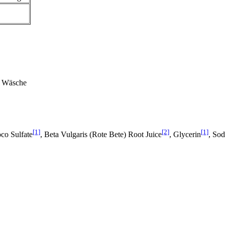
e Wäsche
[1]
[2]
[1]
o­ Sulfate
, Beta Vulgaris (Rote Bete) Root Juice
, Glycerin
, So