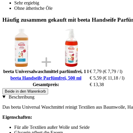
Sehr ergiebig
Ohne ätherische Öle
Häufig zusammen gekauft mit beeta Handseife Parfüm
beeta Universalwaschmittel parfümfrei, 1 l
€ 7,79
(€ 7,79 / l)
beeta Handseife Parfümfrei, 500 ml
€ 5,59
(€ 11,18 / l)
Gesamtpreis:
€ 13,38
Beide in den Warenkorb
Beschreibung
Das beeta Universal Waschmittel reinigt Textilien aus Baumwolle, 
Eigenschaften:
Für alle Textilien außer Wolle und Seide
Glycerin pflegt die Fasern