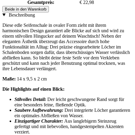
Gesamtpreis:
€ 22,98
Beide in den Warenkorb
Beschreibung
Diese edle Seifenschale in ovaler Form zieht mit ihrem
harmonischen Design garantiert alle Blicke auf sich und wird zu
einem stilvollen Hingucker auf deinem Waschtisch! Neben der
eleganten Ästhetik überzeugt das Accessoire durch hohe
Funktionalität im Alltag: Drei präzise eingearbeitete Löcher im
Schalenboden sorgen dafür, dass überschüssiges Wasser verlässlich
abfließen kann. So bleibt deine feste Seife vor dem Verkleben
geschützt und kann nach jeder Benutzung optimal trocknen, was
ihre Lebensdauer verlängert.
Maße:
14 x 9,5 x 2 cm
Die Highlights auf einen Blick:
Stilvolles Detail:
Der leicht geschwungene Rand sorgt für
eine besonders feine, fließende Optik.
Saubere Aufbewahrung:
Drei integrierte Löcher garantieren
ein optimales Abfließen von Wasser.
Einzigartiger Charakter:
Aus langlebigem Steinzeug
gefertigt und mit liebevollen, handgestempelten Akzenten
verziert.