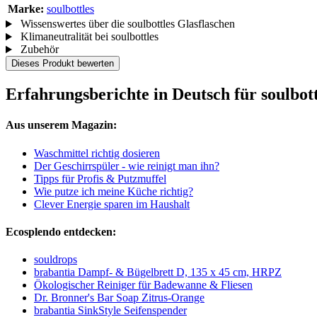
Marke:
soulbottles
Wissenswertes über die soulbottles Glasflaschen
Klimaneutralität bei soulbottles
Zubehör
Dieses Produkt bewerten
Erfahrungsberichte in Deutsch für soulbott
Aus unserem Magazin:
Waschmittel richtig dosieren
Der Geschirrspüler - wie reinigt man ihn?
Tipps für Profis & Putzmuffel
Wie putze ich meine Küche richtig?
Clever Energie sparen im Haushalt
Ecosplendo entdecken:
souldrops
brabantia Dampf- & Bügelbrett D, 135 x 45 cm, HRPZ
Ökologischer Reiniger für Badewanne & Fliesen
Dr. Bronner's Bar Soap Zitrus-Orange
brabantia SinkStyle Seifenspender