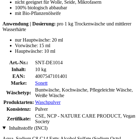
nicht geeignet für Wolle, Seide, Mikrofasern
100% biologisch abbaubar
mit Bio-Pflanzenölseife
Anwendung | Dosierung:
pro 1 kg Trockenwäsche und mittlerer
Wasserhärte
nur Hauptwäsche: 20 ml
Vorwäsche: 15 ml
Hauptwäsche: 10 ml
Art.-Nr.:
SNT-DE1014
Inhalt:
10 kg
EAN:
4007547101401
Marke:
Sonett
Buntwäsche, Kochwäsche, Pflegeleichte Wäsche,
Wäschetyp:
Weiße Wäsche
Produktarten:
Waschpulver
Konsistenz:
Pulver
CSE, NCP - NATURE CARE PRODUCT, Vegan
Zertifikate:
Society
Inhaltsstoffe (INCI)
Aqua, Sodium C8-C14 Fatty Alcohol Sulfate (Sodium Octyl