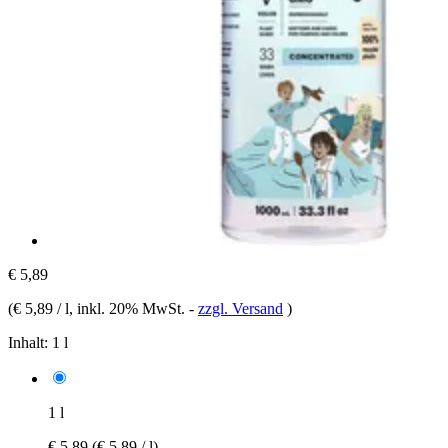
€ 5,89
(
€ 5,89 / l
, inkl. 20% MwSt.
-
zzgl. Versand
)
Inhalt:
1 l
1 l
€ 5,89
(€ 5,89 / l)