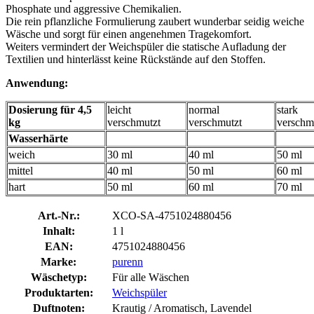
Phosphate und aggressive Chemikalien.
Die rein pflanzliche Formulierung zaubert wunderbar seidig weiche
Wäsche und sorgt für einen angenehmen Tragekomfort.
Weiters vermindert der Weichspüler die statische Aufladung der
Textilien und hinterlässt keine Rückstände auf den Stoffen.
Anwendung:
Dosierung für 4,5
leicht
normal
stark
kg
verschmutzt
verschmutzt
verschm
Wasserhärte
weich
30 ml
40 ml
50 ml
mittel
40 ml
50 ml
60 ml
hart
50 ml
60 ml
70 ml
Art.-Nr.:
XCO-SA-4751024880456
Inhalt:
1 l
EAN:
4751024880456
Marke:
purenn
Wäschetyp:
Für alle Wäschen
Produktarten:
Weichspüler
Duftnoten:
Krautig / Aromatisch, Lavendel